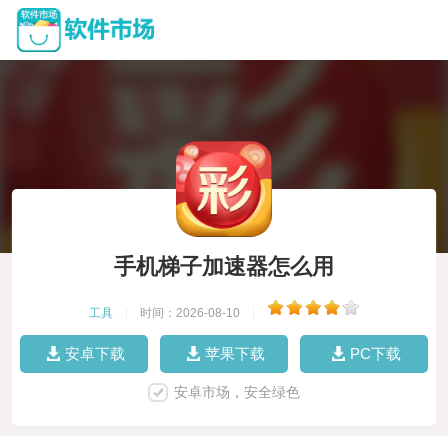
手机梯子加速器怎么用
工具
|
时间：2026-08-10
|
安卓下载
苹果下载
PC下载
安卓市场，安全绿色