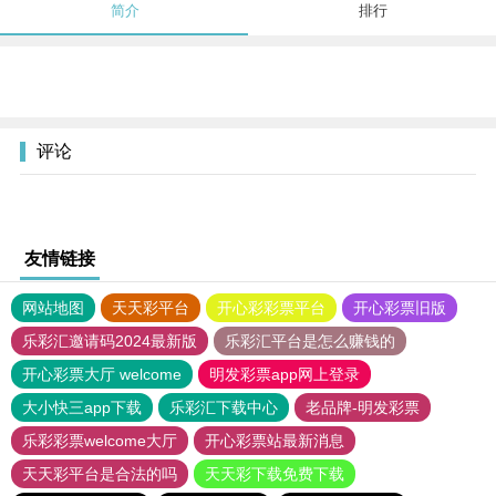
简介
排行
评论
友情链接
网站地图
天天彩平台
开心彩彩票平台
开心彩票旧版
乐彩汇邀请码2024最新版
乐彩汇平台是怎么赚钱的
开心彩票大厅 welcome
明发彩票app网上登录
大小快三app下载
乐彩汇下载中心
老品牌-明发彩票
乐彩彩票welcome大厅
开心彩票站最新消息
天天彩平台是合法的吗
天天彩下载免费下载