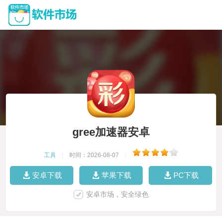
gree加速器安卓
工具
|
时间：2026-08-07
|
安卓下载
苹果下载
PC下载
安卓市场，安全绿色