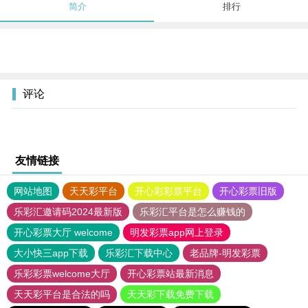
简介
排行
评论
友情链接
网站地图
天天彩平台
开心彩彩票平台
开心彩票旧版
乐彩汇邀请码2024最新版
乐彩汇平台是怎么赚钱的
开心彩票大厅 welcome
明发彩票app网上登录
大小快三app下载
乐彩汇下载中心
老品牌-明发彩票
乐彩彩票welcome大厅
开心彩票站最新消息
天天彩平台是合法的吗
天天彩下载免费下载