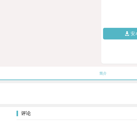
安
简介
评论